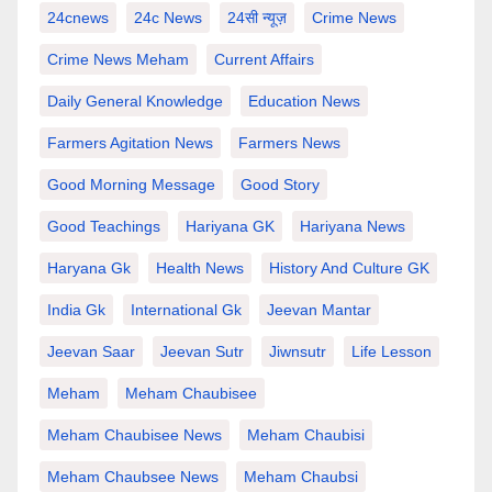
24cnews
24c News
24सी न्यूज़
Crime News
Crime News Meham
Current Affairs
Daily General Knowledge
Education News
Farmers Agitation News
Farmers News
Good Morning Message
Good Story
Good Teachings
Hariyana GK
Hariyana News
Haryana Gk
Health News
History And Culture GK
India Gk
International Gk
Jeevan Mantar
Jeevan Saar
Jeevan Sutr
Jiwnsutr
Life Lesson
Meham
Meham Chaubisee
Meham Chaubisee News
Meham Chaubisi
Meham Chaubsee News
Meham Chaubsi