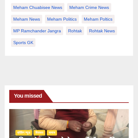
Meham Chuabisee News
Meham Crime News
Meham News
Meham Politics
Meham Poltics
MP Ramchander Jangra
Rohtak
Rohtak News
Sports GK
You missed
ब्रेकिंग न्यूज़
‍‍विरासत
समाज