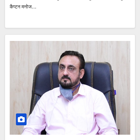
कैप्टन मनोज…