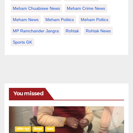
Meham Chuabisee News
Meham Crime News
Meham News
Meham Politics
Meham Poltics
MP Ramchander Jangra
Rohtak
Rohtak News
Sports GK
You missed
ब्रेकिंग न्यूज़
‍‍विरासत
समाज