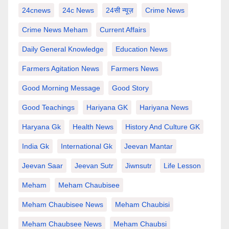
24cnews
24c News
24सी न्यूज़
Crime News
Crime News Meham
Current Affairs
Daily General Knowledge
Education News
Farmers Agitation News
Farmers News
Good Morning Message
Good Story
Good Teachings
Hariyana GK
Hariyana News
Haryana Gk
Health News
History And Culture GK
India Gk
International Gk
Jeevan Mantar
Jeevan Saar
Jeevan Sutr
Jiwnsutr
Life Lesson
Meham
Meham Chaubisee
Meham Chaubisee News
Meham Chaubisi
Meham Chaubsee News
Meham Chaubsi