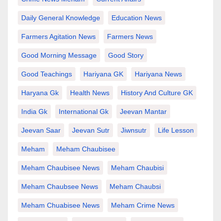
Daily General Knowledge
Education News
Farmers Agitation News
Farmers News
Good Morning Message
Good Story
Good Teachings
Hariyana GK
Hariyana News
Haryana Gk
Health News
History And Culture GK
India Gk
International Gk
Jeevan Mantar
Jeevan Saar
Jeevan Sutr
Jiwnsutr
Life Lesson
Meham
Meham Chaubisee
Meham Chaubisee News
Meham Chaubisi
Meham Chaubsee News
Meham Chaubsi
Meham Chuabisee News
Meham Crime News