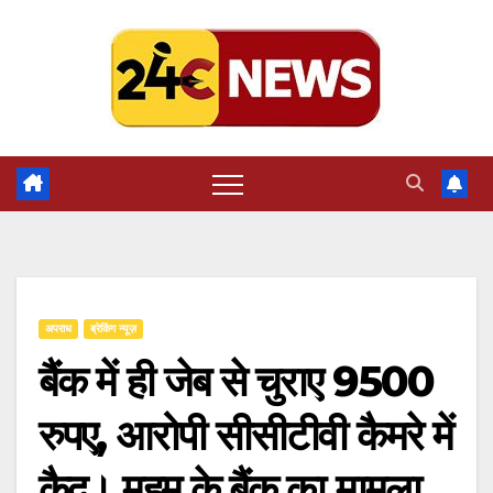
Skip
to
content
अपराध
ब्रेकिंग न्यूज़
बैंक में ही जेब से चुराए 9500
रुपए, आरोपी सीसीटीवी कैमरे में
कैद। महम के बैंक का मामला