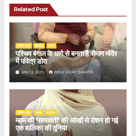
Related Post
ब्रेकिंग न्यूज़
‍‍विरासत
समाज
पश्चिम बंगाल के धागे से बनता है सैमाण मंदिर
में पवित्र डोरा
JAN 13, 2026
INDU VIJAY DAHIYA
ब्रेकिंग न्यूज़
समाज
स्वास्थ्य
महम की ’सत्यावंती’ की आंखों से रोशन हो गई
एक बालिका की दुनिया