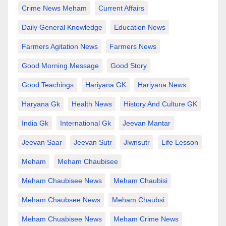
Crime News Meham
Current Affairs
Daily General Knowledge
Education News
Farmers Agitation News
Farmers News
Good Morning Message
Good Story
Good Teachings
Hariyana GK
Hariyana News
Haryana Gk
Health News
History And Culture GK
India Gk
International Gk
Jeevan Mantar
Jeevan Saar
Jeevan Sutr
Jiwnsutr
Life Lesson
Meham
Meham Chaubisee
Meham Chaubisee News
Meham Chaubisi
Meham Chaubsee News
Meham Chaubsi
Meham Chuabisee News
Meham Crime News