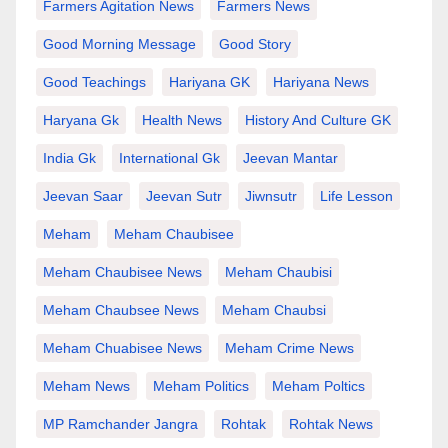
Farmers Agitation News
Farmers News
Good Morning Message
Good Story
Good Teachings
Hariyana GK
Hariyana News
Haryana Gk
Health News
History And Culture GK
India Gk
International Gk
Jeevan Mantar
Jeevan Saar
Jeevan Sutr
Jiwnsutr
Life Lesson
Meham
Meham Chaubisee
Meham Chaubisee News
Meham Chaubisi
Meham Chaubsee News
Meham Chaubsi
Meham Chuabisee News
Meham Crime News
Meham News
Meham Politics
Meham Poltics
MP Ramchander Jangra
Rohtak
Rohtak News