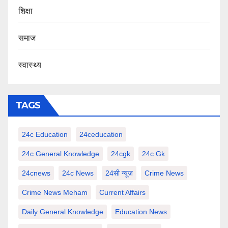
शिक्षा
समाज
स्वास्थ्य
TAGS
24c Education
24ceducation
24c General Knowledge
24cgk
24c Gk
24cnews
24c News
24सी न्यूज़
Crime News
Crime News Meham
Current Affairs
Daily General Knowledge
Education News