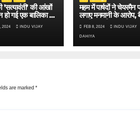
 ’सत्यावंती’ की आंखों
महम में पार्षदों ने चेयरमैन 
न हो गई एक बालिका की
लगाए मनमानी के आरोप, 
का किया बहिष्कार
, 2024
INDU VIJAY
FEB 8, 2024
INDU VIJAY
DAHIYA
elds are marked
*