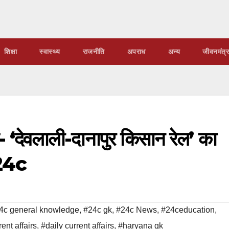
शिक्षा
स्वास्थ्य
राजनीति
अपराध
अन्य
जीवनमंत्र
 ‘देवलाली-दानापुर किसान रेल’ का
 24c
4c general knowledge
,
#24c gk
,
#24c News
,
#24ceducation
,
ent affairs
,
#daily current affairs
,
#haryana gk