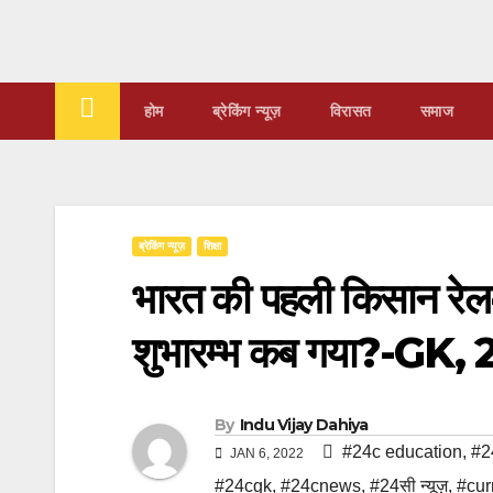
Skip
to
content
होम
ब्रेकिंग न्यूज़
‍‍विरासत
समाज
ब्रेकिंग न्यूज़
शिक्षा
भारत की पहली किसान रेल-
शुभारम्भ कब गया?-GK,
By
Indu Vijay Dahiya
#24c education
,
#2
JAN 6, 2022
#24cgk
,
#24cnews
,
#24सी न्यूज़
,
#curr