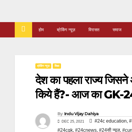
Skip
to
content
होम
ब्रेकिंग न्यूज़
‍‍विरासत
समाज
ब्रेकिंग न्यूज़
शिक्षा
देश का पहला राज्य जिसने
किये हैं?- आज का GK-
By
Indu Vijay Dahiya
#24c education
,
#
DEC 25, 2021
#24cgk
,
#24cnews
,
#24सी न्यूज़
,
#curr