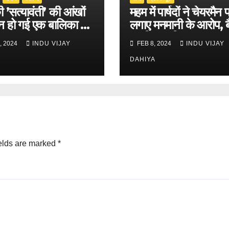
 ’सत्यावंती’ की आंखों
महम में पार्षदों ने चेयरमैन 
न हो गई एक बालिका की
लगाए मनमानी के आरोप, 
का किया बहिष्कार
, 2024
INDU VIJAY
FEB 8, 2024
INDU VIJAY
DAHIYA
elds are marked
*