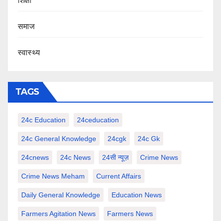
शिक्षा
समाज
स्वास्थ्य
TAGS
24c Education
24ceducation
24c General Knowledge
24cgk
24c Gk
24cnews
24c News
24सी न्यूज़
Crime News
Crime News Meham
Current Affairs
Daily General Knowledge
Education News
Farmers Agitation News
Farmers News