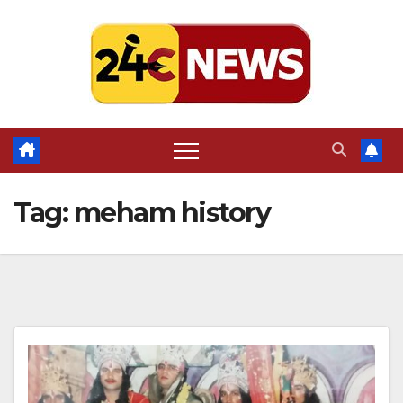
Skip
to
content
Tag:
meham history