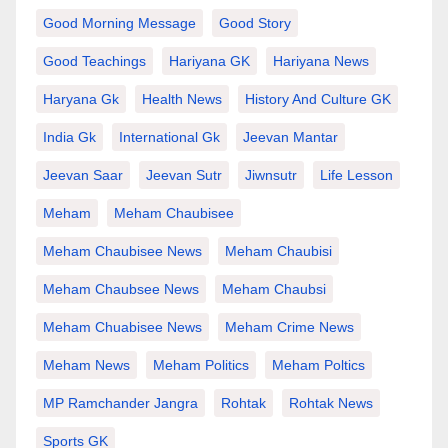
Good Morning Message
Good Story
Good Teachings
Hariyana GK
Hariyana News
Haryana Gk
Health News
History And Culture GK
India Gk
International Gk
Jeevan Mantar
Jeevan Saar
Jeevan Sutr
Jiwnsutr
Life Lesson
Meham
Meham Chaubisee
Meham Chaubisee News
Meham Chaubisi
Meham Chaubsee News
Meham Chaubsi
Meham Chuabisee News
Meham Crime News
Meham News
Meham Politics
Meham Poltics
MP Ramchander Jangra
Rohtak
Rohtak News
Sports GK