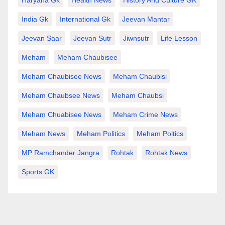
Haryana Gk
Health News
History And Culture GK
India Gk
International Gk
Jeevan Mantar
Jeevan Saar
Jeevan Sutr
Jiwnsutr
Life Lesson
Meham
Meham Chaubisee
Meham Chaubisee News
Meham Chaubisi
Meham Chaubsee News
Meham Chaubsi
Meham Chuabisee News
Meham Crime News
Meham News
Meham Politics
Meham Poltics
MP Ramchander Jangra
Rohtak
Rohtak News
Sports GK