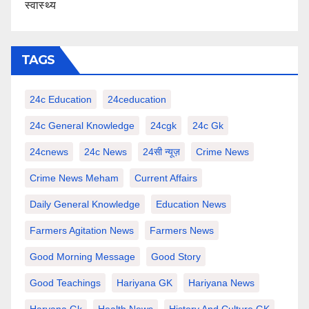
स्वास्थ्य
TAGS
24c Education
24ceducation
24c General Knowledge
24cgk
24c Gk
24cnews
24c News
24सी न्यूज़
Crime News
Crime News Meham
Current Affairs
Daily General Knowledge
Education News
Farmers Agitation News
Farmers News
Good Morning Message
Good Story
Good Teachings
Hariyana GK
Hariyana News