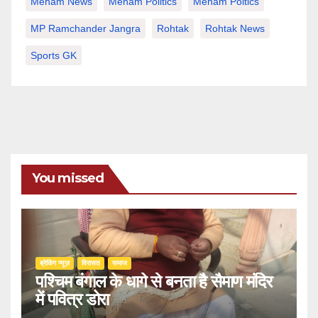
Meham News
Meham Politics
Meham Poltics
MP Ramchander Jangra
Rohtak
Rohtak News
Sports GK
You missed
ब्रेकिंग न्यूज़
‍‍विरासत
समाज
पश्चिम बंगाल के धागे से बनता है सैमाण मंदिर
में पवित्र डोरा