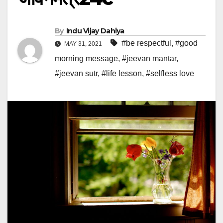
By
Indu Vijay Dahiya
#be respectful
,
#good
MAY 31, 2021
morning message
,
#jeevan mantar
,
#jeevan sutr
,
#life lesson
,
#selfless love