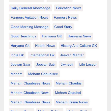
Daily General Knowledge
Education News
Farmers Agitation News
Farmers News
Good Morning Message
Good Story
Good Teachings
Hariyana GK
Hariyana News
Haryana Gk
Health News
History And Culture GK
India Gk
International Gk
Jeevan Mantar
Jeevan Saar
Jeevan Sutr
Jiwnsutr
Life Lesson
Meham
Meham Chaubisee
Meham Chaubisee News
Meham Chaubisi
Meham Chaubsee News
Meham Chaubsi
Meham Chuabisee News
Meham Crime News