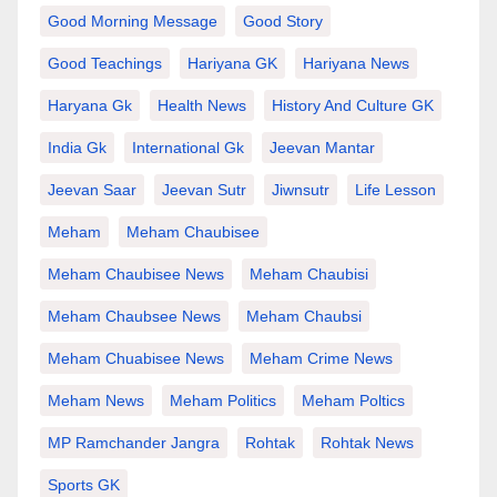
Good Morning Message
Good Story
Good Teachings
Hariyana GK
Hariyana News
Haryana Gk
Health News
History And Culture GK
India Gk
International Gk
Jeevan Mantar
Jeevan Saar
Jeevan Sutr
Jiwnsutr
Life Lesson
Meham
Meham Chaubisee
Meham Chaubisee News
Meham Chaubisi
Meham Chaubsee News
Meham Chaubsi
Meham Chuabisee News
Meham Crime News
Meham News
Meham Politics
Meham Poltics
MP Ramchander Jangra
Rohtak
Rohtak News
Sports GK