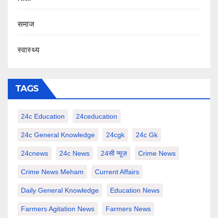
समाज
स्वास्थ्य
TAGS
24c Education
24ceducation
24c General Knowledge
24cgk
24c Gk
24cnews
24c News
24सी न्यूज़
Crime News
Crime News Meham
Current Affairs
Daily General Knowledge
Education News
Farmers Agitation News
Farmers News