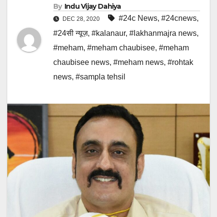
By
Indu Vijay Dahiya
#24c News
,
#24cnews
,
DEC 28, 2020
#24सी न्यूज़
,
#kalanaur
,
#lakhanmajra news
,
#meham
,
#meham chaubisee
,
#meham
chaubisee news
,
#meham news
,
#rohtak
news
,
#sampla tehsil