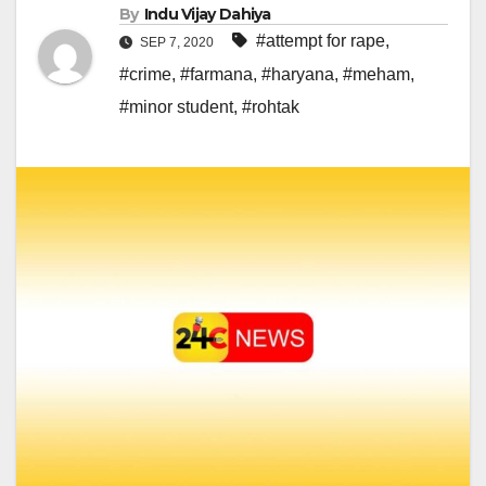
By
Indu Vijay Dahiya
#attempt for rape
,
SEP 7, 2020
#crime
,
#farmana
,
#haryana
,
#meham
,
#minor student
,
#rohtak