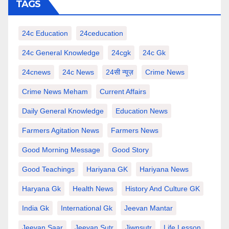
TAGS
24c Education
24ceducation
24c General Knowledge
24cgk
24c Gk
24cnews
24c News
24सी न्यूज़
Crime News
Crime News Meham
Current Affairs
Daily General Knowledge
Education News
Farmers Agitation News
Farmers News
Good Morning Message
Good Story
Good Teachings
Hariyana GK
Hariyana News
Haryana Gk
Health News
History And Culture GK
India Gk
International Gk
Jeevan Mantar
Jeevan Saar
Jeevan Sutr
Jiwnsutr
Life Lesson