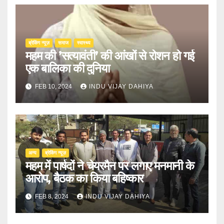
ब्रेकिंग न्यूज़
समाज
स्वास्थ्य
महम की ’सत्यावंती’ की आंखों से रोशन हो गई
एक बालिका की दुनिया
FEB 10, 2024
INDU VIJAY DAHIYA
अन्य
ब्रेकिंग न्यूज़
महम में पार्षदों ने चेयरमैन पर लगाए मनमानी के
आरोप, बैठक का किया बहिष्कार
FEB 8, 2024
INDU VIJAY DAHIYA