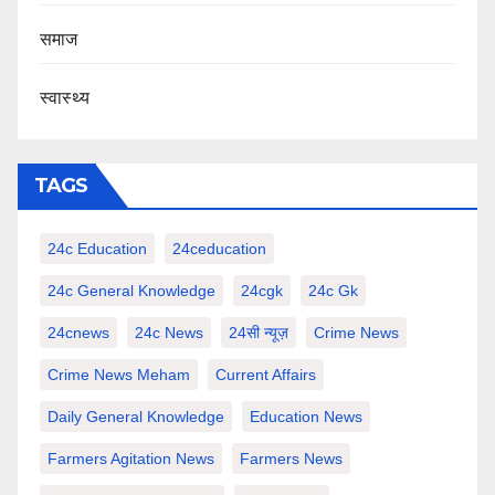
समाज
स्वास्थ्य
TAGS
24c Education
24ceducation
24c General Knowledge
24cgk
24c Gk
24cnews
24c News
24सी न्यूज़
Crime News
Crime News Meham
Current Affairs
Daily General Knowledge
Education News
Farmers Agitation News
Farmers News