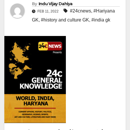
By
Indu Vijay Dahiya
#24cnews
,
#Hariyana
FEB 11, 2022
GK
,
#history and culture GK
,
#india gk