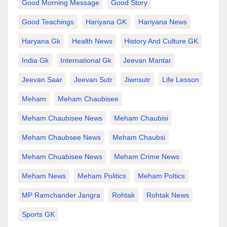
Good Morning Message
Good Story
Good Teachings
Hariyana GK
Hariyana News
Haryana Gk
Health News
History And Culture GK
India Gk
International Gk
Jeevan Mantar
Jeevan Saar
Jeevan Sutr
Jiwnsutr
Life Lesson
Meham
Meham Chaubisee
Meham Chaubisee News
Meham Chaubisi
Meham Chaubsee News
Meham Chaubsi
Meham Chuabisee News
Meham Crime News
Meham News
Meham Politics
Meham Poltics
MP Ramchander Jangra
Rohtak
Rohtak News
Sports GK