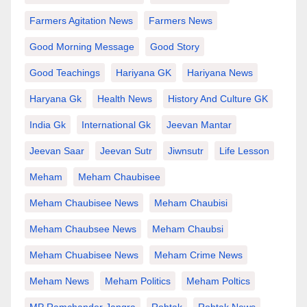
Farmers Agitation News
Farmers News
Good Morning Message
Good Story
Good Teachings
Hariyana GK
Hariyana News
Haryana Gk
Health News
History And Culture GK
India Gk
International Gk
Jeevan Mantar
Jeevan Saar
Jeevan Sutr
Jiwnsutr
Life Lesson
Meham
Meham Chaubisee
Meham Chaubisee News
Meham Chaubisi
Meham Chaubsee News
Meham Chaubsi
Meham Chuabisee News
Meham Crime News
Meham News
Meham Politics
Meham Poltics