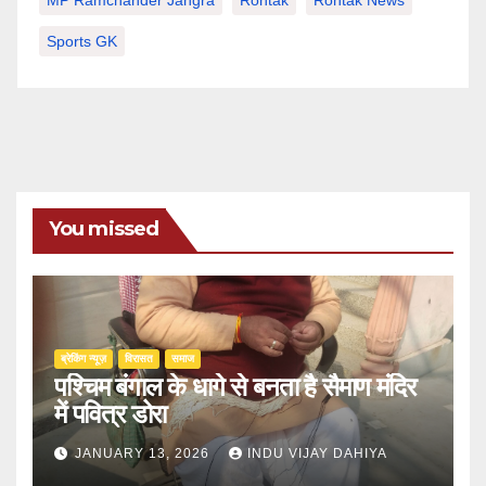
MP Ramchander Jangra
Rohtak
Rohtak News
Sports GK
You missed
ब्रेकिंग न्यूज़
‍‍विरासत
समाज
पश्चिम बंगाल के धागे से बनता है सैमाण मंदिर
में पवित्र डोरा
JANUARY 13, 2026
INDU VIJAY DAHIYA