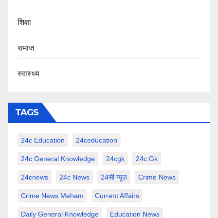
शिक्षा
समाज
स्वास्थ्य
TAGS
24c Education
24ceducation
24c General Knowledge
24cgk
24c Gk
24cnews
24c News
24सी न्यूज़
Crime News
Crime News Meham
Current Affairs
Daily General Knowledge
Education News