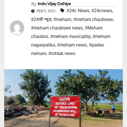
By
Indu Vijay Dahiya
#24c News
,
#24cnews
,
FEB 5, 2021
#24सी न्यूज़
,
#meham
,
#meham chaubisee
,
#meham chaubisee news
,
#Meham
chaubisi
,
#meham municiplity
,
#meham
nagarpalika
,
#meham news
,
#padav
meham
,
#rohtak news