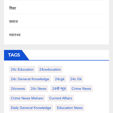
शिक्षा
समाज
स्वास्थ्य
TAGS
24c Education
24ceducation
24c General Knowledge
24cgk
24c Gk
24cnews
24c News
24सी न्यूज़
Crime News
Crime News Meham
Current Affairs
Daily General Knowledge
Education News