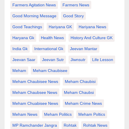
Farmers Agitation News
Farmers News
Good Morning Message
Good Story
Good Teachings
Hariyana GK
Hariyana News
Haryana Gk
Health News
History And Culture GK
India Gk
International Gk
Jeevan Mantar
Jeevan Saar
Jeevan Sutr
Jiwnsutr
Life Lesson
Meham
Meham Chaubisee
Meham Chaubisee News
Meham Chaubisi
Meham Chaubsee News
Meham Chaubsi
Meham Chuabisee News
Meham Crime News
Meham News
Meham Politics
Meham Poltics
MP Ramchander Jangra
Rohtak
Rohtak News