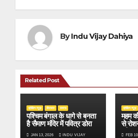
By
Indu Vijay Dahiya
Related Post
ब्रेकिंग न्यूज़
‍‍विरासत
समाज
ब्रेकिंग न्यूज़
पश्चिम बंगाल के धागे से बनता
महम की
है सैमाण मंदिर में पवित्र डोरा
से रोश
दुनिया
JAN 13, 2026
INDU VIJAY
FEB 10