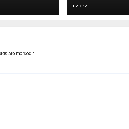
DAHIYA
elds are marked
*