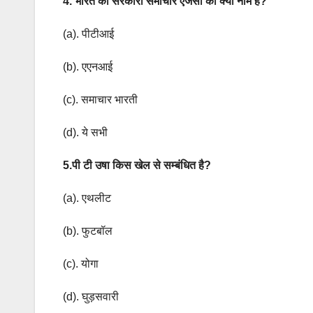
4. भारत की सरकारी समाचार एजेंसी का क्या नाम है?
(a). पीटीआई
(b). एएनआई
(c). समाचार भारती
(d). ये सभी
5.पी टी उषा किस खेल से सम्बंधित है?
(a). एथलीट
(b). फुटबॉल
(c). योगा
(d). घुड़सवारी