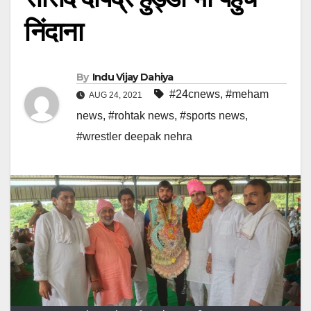
निंदाना
By
Indu Vijay Dahiya
#24cnews
,
#meham
AUG 24, 2021
news
,
#rohtak news
,
#sports news
,
#wrestler deepak nehra