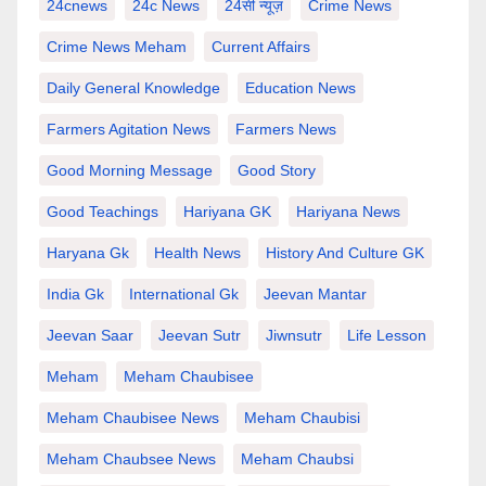
24cnews
24c News
24सी न्यूज़
Crime News
Crime News Meham
Current Affairs
Daily General Knowledge
Education News
Farmers Agitation News
Farmers News
Good Morning Message
Good Story
Good Teachings
Hariyana GK
Hariyana News
Haryana Gk
Health News
History And Culture GK
India Gk
International Gk
Jeevan Mantar
Jeevan Saar
Jeevan Sutr
Jiwnsutr
Life Lesson
Meham
Meham Chaubisee
Meham Chaubisee News
Meham Chaubisi
Meham Chaubsee News
Meham Chaubsi