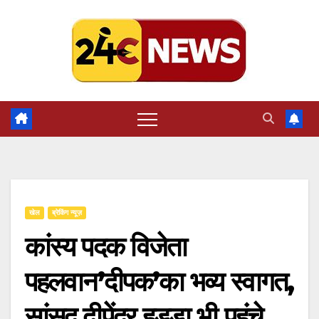
Skip
to
content
खेल
ब्रेकिंग न्यूज़
कांस्य पदक विजेता
पहलवान’दीपक’का भव्य स्वागत,
सांसद दीपेंद्र हुड्डा भी पहुंचे