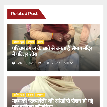
Related Post
ब्रेकिंग न्यूज़
‍‍विरासत
समाज
पश्चिम बंगाल के धागे से बनता है सैमाण मंदिर
में पवित्र डोरा
JAN 13, 2026
INDU VIJAY DAHIYA
ब्रेकिंग न्यूज़
समाज
स्वास्थ्य
महम की ’सत्यावंती’ की आंखों से रोशन हो गई
एक बालिका की दुनिया