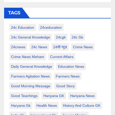
TAGS
24c Education
24ceducation
24c General Knowledge
24cgk
24c Gk
24cnews
24c News
24सी न्यूज़
Crime News
Crime News Meham
Current Affairs
Daily General Knowledge
Education News
Farmers Agitation News
Farmers News
Good Morning Message
Good Story
Good Teachings
Hariyana GK
Hariyana News
Haryana Gk
Health News
History And Culture GK