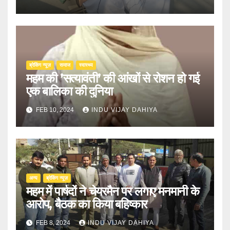
ब्रेकिंग न्यूज़
समाज
स्वास्थ्य
महम की ’सत्यावंती’ की आंखों से रोशन हो गई
एक बालिका की दुनिया
FEB 10, 2024
INDU VIJAY DAHIYA
अन्य
ब्रेकिंग न्यूज़
महम में पार्षदों ने चेयरमैन पर लगाए मनमानी के
आरोप, बैठक का किया बहिष्कार
FEB 8, 2024
INDU VIJAY DAHIYA