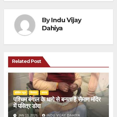
By
Indu Vijay
Dahiya
Related Post
ब्रेकिंग न्यूज़
‍‍विरासत
समाज
पश्चिम बंगाल के धागे से बनता है सैमाण मंदिर
में पवित्र डोरा
JAN 13, 2026
INDU VIJAY DAHIYA