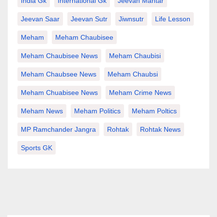
India Gk
International Gk
Jeevan Mantar
Jeevan Saar
Jeevan Sutr
Jiwnsutr
Life Lesson
Meham
Meham Chaubisee
Meham Chaubisee News
Meham Chaubisi
Meham Chaubsee News
Meham Chaubsi
Meham Chuabisee News
Meham Crime News
Meham News
Meham Politics
Meham Poltics
MP Ramchander Jangra
Rohtak
Rohtak News
Sports GK