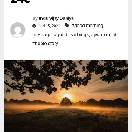
By
Indu Vijay Dahiya
#good morning
JUN 15, 2021
message
,
#good teachings
,
#jiwan mantr
,
#noble story