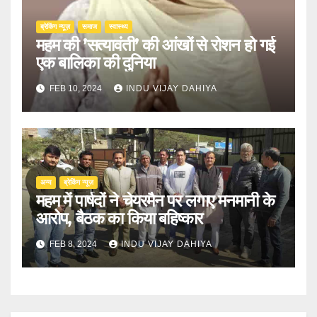
ब्रेकिंग न्यूज़
समाज
स्वास्थ्य
महम की ’सत्यावंती’ की आंखों से रोशन हो गई
एक बालिका की दुनिया
FEB 10, 2024
INDU VIJAY DAHIYA
अन्य
ब्रेकिंग न्यूज़
महम में पार्षदों ने चेयरमैन पर लगाए मनमानी के
आरोप, बैठक का किया बहिष्कार
FEB 8, 2024
INDU VIJAY DAHIYA