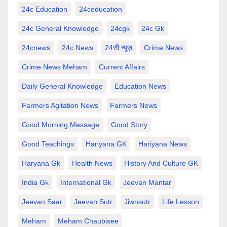
24c Education
24ceducation
24c General Knowledge
24cgk
24c Gk
24cnews
24c News
24सी न्यूज़
Crime News
Crime News Meham
Current Affairs
Daily General Knowledge
Education News
Farmers Agitation News
Farmers News
Good Morning Message
Good Story
Good Teachings
Hariyana GK
Hariyana News
Haryana Gk
Health News
History And Culture GK
India Gk
International Gk
Jeevan Mantar
Jeevan Saar
Jeevan Sutr
Jiwnsutr
Life Lesson
Meham
Meham Chaubisee