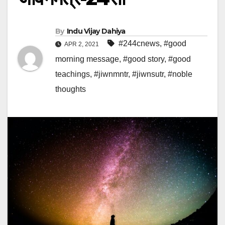
By
Indu Vijay Dahiya
#244cnews
,
#good
APR 2, 2021
morning message
,
#good story
,
#good
teachings
,
#jiwnmntr
,
#jiwnsutr
,
#noble
thoughts