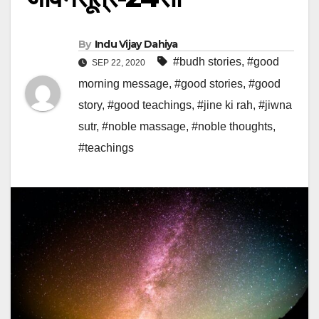
By
Indu Vijay Dahiya
#budh stories
,
#good
SEP 22, 2020
morning message
,
#good stories
,
#good
story
,
#good teachings
,
#jine ki rah
,
#jiwna
sutr
,
#noble massage
,
#noble thoughts
,
#teachings