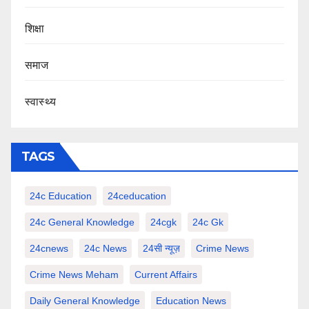
शिक्षा
समाज
स्वास्थ्य
TAGS
24c Education
24ceducation
24c General Knowledge
24cgk
24c Gk
24cnews
24c News
24सी न्यूज़
Crime News
Crime News Meham
Current Affairs
Daily General Knowledge
Education News