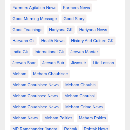
Farmers Agitation News
Farmers News
Good Morning Message
Good Story
Good Teachings
Hariyana GK
Hariyana News
Haryana Gk
Health News
History And Culture GK
India Gk
International Gk
Jeevan Mantar
Jeevan Saar
Jeevan Sutr
Jiwnsutr
Life Lesson
Meham
Meham Chaubisee
Meham Chaubisee News
Meham Chaubisi
Meham Chaubsee News
Meham Chaubsi
Meham Chuabisee News
Meham Crime News
Meham News
Meham Politics
Meham Poltics
MP Ramchander Jangra
Rohtak
Rohtak News