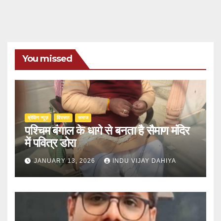
You missed
ब्रेकिंग न्यूज़
‍‍विरासत
समाज
पश्चिम बंगाल के धागे से बनता है सैमाण मंदिर
में पवित्र डोरा
JANUARY 13, 2026
INDU VIJAY DAHIYA