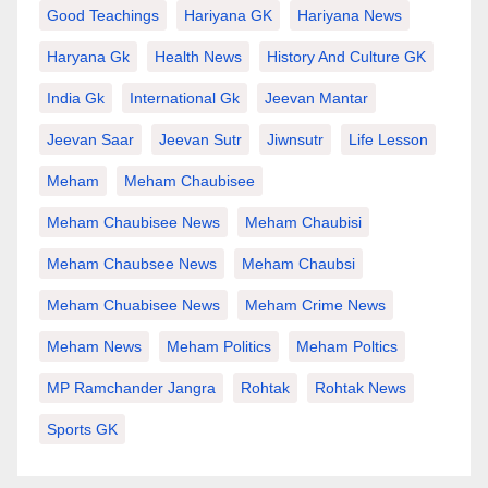
Good Teachings
Hariyana GK
Hariyana News
Haryana Gk
Health News
History And Culture GK
India Gk
International Gk
Jeevan Mantar
Jeevan Saar
Jeevan Sutr
Jiwnsutr
Life Lesson
Meham
Meham Chaubisee
Meham Chaubisee News
Meham Chaubisi
Meham Chaubsee News
Meham Chaubsi
Meham Chuabisee News
Meham Crime News
Meham News
Meham Politics
Meham Poltics
MP Ramchander Jangra
Rohtak
Rohtak News
Sports GK