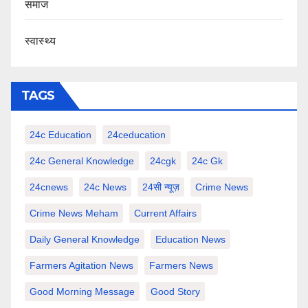
समाज
स्वास्थ्य
TAGS
24c Education
24ceducation
24c General Knowledge
24cgk
24c Gk
24cnews
24c News
24सी न्यूज़
Crime News
Crime News Meham
Current Affairs
Daily General Knowledge
Education News
Farmers Agitation News
Farmers News
Good Morning Message
Good Story