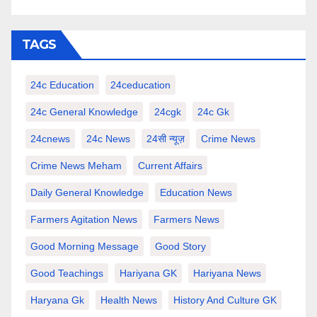
TAGS
24c Education
24ceducation
24c General Knowledge
24cgk
24c Gk
24cnews
24c News
24सी न्यूज़
Crime News
Crime News Meham
Current Affairs
Daily General Knowledge
Education News
Farmers Agitation News
Farmers News
Good Morning Message
Good Story
Good Teachings
Hariyana GK
Hariyana News
Haryana Gk
Health News
History And Culture GK