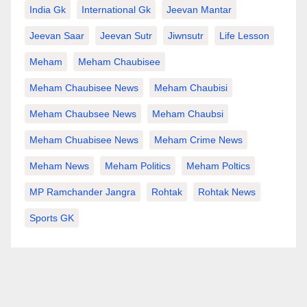
India Gk
International Gk
Jeevan Mantar
Jeevan Saar
Jeevan Sutr
Jiwnsutr
Life Lesson
Meham
Meham Chaubisee
Meham Chaubisee News
Meham Chaubisi
Meham Chaubsee News
Meham Chaubsi
Meham Chuabisee News
Meham Crime News
Meham News
Meham Politics
Meham Poltics
MP Ramchander Jangra
Rohtak
Rohtak News
Sports GK