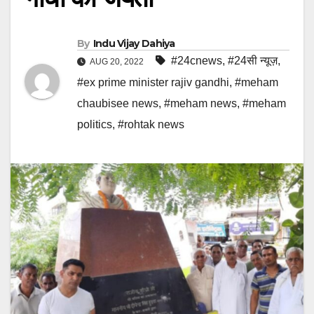
By
Indu Vijay Dahiya
#24cnews
,
#24सी न्यूज़
,
AUG 20, 2022
#ex prime minister rajiv gandhi
,
#meham
chaubisee news
,
#meham news
,
#meham
politics
,
#rohtak news