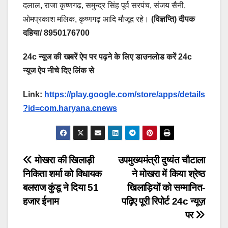
दलाल, राजा कृष्णगढ़, समुन्द्र सिंह पूर्व सरपंच, संजय सैनी,
ओमप्रकाश मलिक, कृष्णगढ़ आदि मौजूद रहे।
(विज्ञप्ति)
दीपक
दहिया/ 8950176700
24c न्यूज की खबरें ऐप पर पढ़ने के लिए डाउनलोड करें 24c
न्यूज ऐप नीचे दिए लिंक से
Link:
https://play.google.com/store/apps/details
?id=com.haryana.cnews
Post
मोखरा की खिलाड़ी
उपमुख्यमंत्री दुष्यंत चौटाला
निकिता शर्मा को विधायक
ने मोखरा में किया श्रेष्ठ
navigation
बलराज कुंडू ने दिया 51
खिलाड़ियों को सम्मानित-
हजार ईनाम
पढ़िए पूरी रिपोर्ट 24c न्यूज़
पर