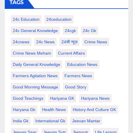
TAGS
24c Education
24ceducation
24c General Knowledge
24cgk
24c Gk
24cnews
24c News
24सी न्यूज़
Crime News
Crime News Meham
Current Affairs
Daily General Knowledge
Education News
Farmers Agitation News
Farmers News
Good Morning Message
Good Story
Good Teachings
Hariyana GK
Hariyana News
Haryana Gk
Health News
History And Culture GK
India Gk
International Gk
Jeevan Mantar
Jeevan Saar
Jeevan Sutr
Jiwnsutr
Life Lesson