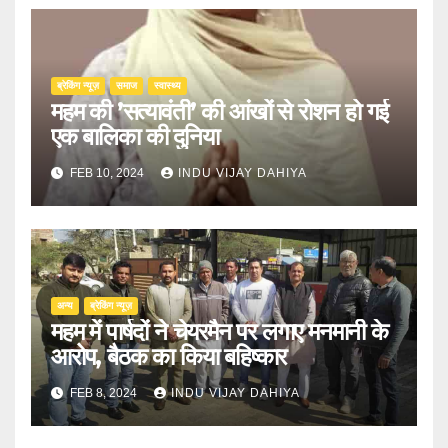
ब्रेकिंग न्यूज़
समाज
स्वास्थ्य
महम की ’सत्यावंती’ की आंखों से रोशन हो गई
एक बालिका की दुनिया
FEB 10, 2024
INDU VIJAY DAHIYA
अन्य
ब्रेकिंग न्यूज़
महम में पार्षदों ने चेयरमैन पर लगाए मनमानी के
आरोप, बैठक का किया बहिष्कार
FEB 8, 2024
INDU VIJAY DAHIYA