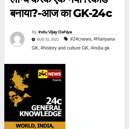
बनाया?-आज का GK-24c
By
Indu Vijay Dahiya
#24cnews
,
#Hariyana
AUG 31, 2021
GK
,
#history and culture GK
,
#india gk