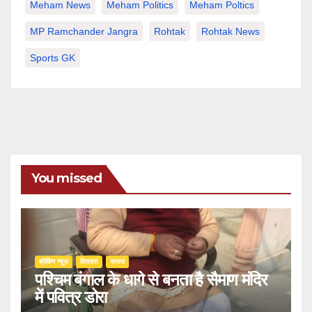
Meham News
Meham Politics
Meham Poltics
MP Ramchander Jangra
Rohtak
Rohtak News
Sports GK
You missed
ब्रेकिंग न्यूज़
‍‍विरासत
समाज
पश्चिम बंगाल के धागे से बनता है सैमाण मंदिर
में पवित्र डोरा