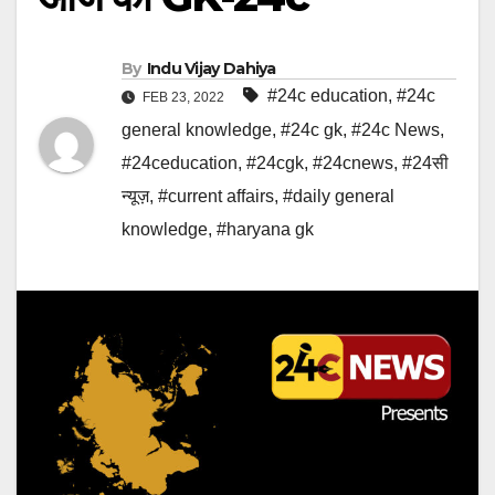
By
Indu Vijay Dahiya
#24c education
,
#24c
FEB 23, 2022
general knowledge
,
#24c gk
,
#24c News
,
#24ceducation
,
#24cgk
,
#24cnews
,
#24सी
न्यूज़
,
#current affairs
,
#daily general
knowledge
,
#haryana gk