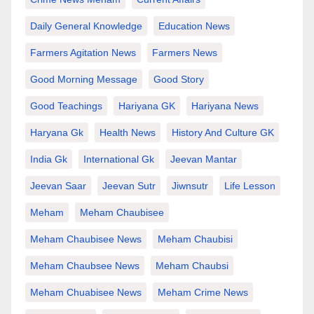
Daily General Knowledge
Education News
Farmers Agitation News
Farmers News
Good Morning Message
Good Story
Good Teachings
Hariyana GK
Hariyana News
Haryana Gk
Health News
History And Culture GK
India Gk
International Gk
Jeevan Mantar
Jeevan Saar
Jeevan Sutr
Jiwnsutr
Life Lesson
Meham
Meham Chaubisee
Meham Chaubisee News
Meham Chaubisi
Meham Chaubsee News
Meham Chaubsi
Meham Chuabisee News
Meham Crime News