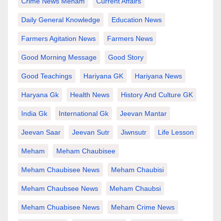
Crime News Meham
Current Affairs
Daily General Knowledge
Education News
Farmers Agitation News
Farmers News
Good Morning Message
Good Story
Good Teachings
Hariyana GK
Hariyana News
Haryana Gk
Health News
History And Culture GK
India Gk
International Gk
Jeevan Mantar
Jeevan Saar
Jeevan Sutr
Jiwnsutr
Life Lesson
Meham
Meham Chaubisee
Meham Chaubisee News
Meham Chaubisi
Meham Chaubsee News
Meham Chaubsi
Meham Chuabisee News
Meham Crime News