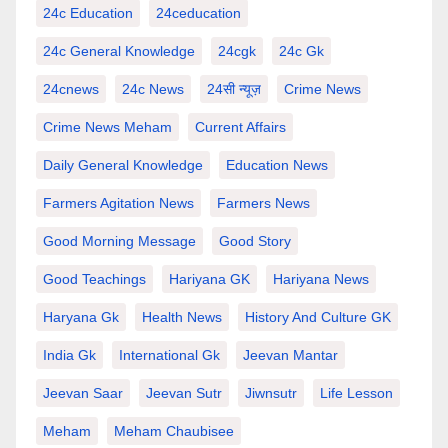
24c Education
24ceducation
24c General Knowledge
24cgk
24c Gk
24cnews
24c News
24सी न्यूज़
Crime News
Crime News Meham
Current Affairs
Daily General Knowledge
Education News
Farmers Agitation News
Farmers News
Good Morning Message
Good Story
Good Teachings
Hariyana GK
Hariyana News
Haryana Gk
Health News
History And Culture GK
India Gk
International Gk
Jeevan Mantar
Jeevan Saar
Jeevan Sutr
Jiwnsutr
Life Lesson
Meham
Meham Chaubisee