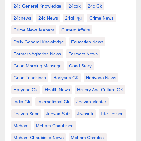
24c General Knowledge
24cgk
24c Gk
24cnews
24c News
24सी न्यूज़
Crime News
Crime News Meham
Current Affairs
Daily General Knowledge
Education News
Farmers Agitation News
Farmers News
Good Morning Message
Good Story
Good Teachings
Hariyana GK
Hariyana News
Haryana Gk
Health News
History And Culture GK
India Gk
International Gk
Jeevan Mantar
Jeevan Saar
Jeevan Sutr
Jiwnsutr
Life Lesson
Meham
Meham Chaubisee
Meham Chaubisee News
Meham Chaubisi