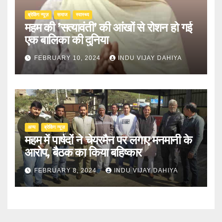
ब्रेकिंग न्यूज़
समाज
स्वास्थ्य
महम की ’सत्यावंती’ की आंखों से रोशन हो गई
एक बालिका की दुनिया
FEBRUARY 10, 2024
INDU VIJAY DAHIYA
अन्य
ब्रेकिंग न्यूज़
महम में पार्षदों ने चेयरमैन पर लगाए मनमानी के
आरोप, बैठक का किया बहिष्कार
FEBRUARY 8, 2024
INDU VIJAY DAHIYA