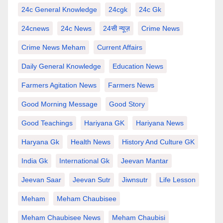
24c General Knowledge
24cgk
24c Gk
24cnews
24c News
24सी न्यूज़
Crime News
Crime News Meham
Current Affairs
Daily General Knowledge
Education News
Farmers Agitation News
Farmers News
Good Morning Message
Good Story
Good Teachings
Hariyana GK
Hariyana News
Haryana Gk
Health News
History And Culture GK
India Gk
International Gk
Jeevan Mantar
Jeevan Saar
Jeevan Sutr
Jiwnsutr
Life Lesson
Meham
Meham Chaubisee
Meham Chaubisee News
Meham Chaubisi