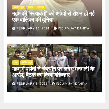
ब्रेकिंग न्यूज़
समाज
स्वास्थ्य
महम की ’सत्यावंती’ की आंखों से रोशन हो गई
एक बालिका की दुनिया
FEBRUARY 10, 2024
INDU VIJAY DAHIYA
अन्य
ब्रेकिंग न्यूज़
महम में पार्षदों ने चेयरमैन पर लगाए मनमानी के
आरोप, बैठक का किया बहिष्कार
FEBRUARY 8, 2024
INDU VIJAY DAHIYA