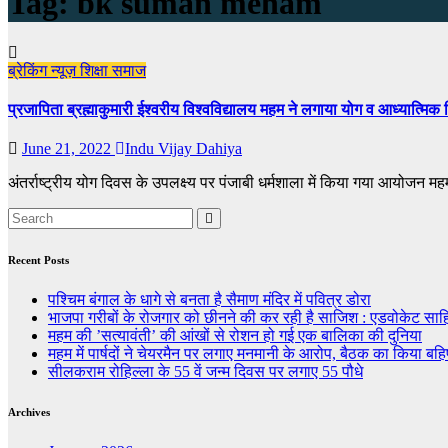
Tag:
bk suman meham
ब्रेकिंग न्यूज़
शिक्षा
समाज
प्रजापिता ब्रह्माकुमारी ईश्वरीय विश्वविद्यालय महम ने लगाया योग व आध्यात्म
June 21, 2022
Indu Vijay Dahiya
अंतर्राष्ट्रीय योग दिवस के उपलक्ष्य पर पंजाबी धर्मशाला में किया गया आयोजन महम
Recent Posts
पश्चिम बंगाल के धागे से बनता है सैमाण मंदिर में पवित्र डोरा
भाजपा गरीबों के रोजगार को छीनने की कर रही है साजिश : एडवोकेट सा
महम की ’सत्यावंती’ की आंखों से रोशन हो गई एक बालिका की दुनिया
महम में पार्षदों ने चेयरमैन पर लगाए मनमानी के आरोप, बैठक का किया बहि
सीलकराम रोहिल्ला के 55 वें जन्म दिवस पर लगाए 55 पौधे
Archives