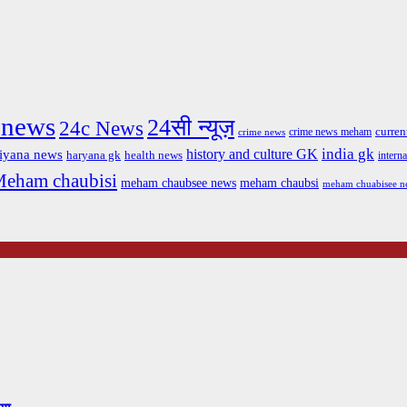
cnews
24सी न्यूज़
24c News
crime news meham
current
crime news
india gk
history and culture GK
iyana news
haryana gk
health news
interna
eham chaubisi
meham chaubsi
meham chaubsee news
meham chuabisee n