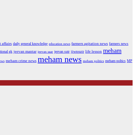
farmers agitation news
 affairs
daily general knowledge
farmers news
education news
meham
jeevan mantar
jeevan sutr
jiwnsutr
life lesson
tional gk
jeevan saar
meham news
meham crime news
meham poltics
ews
meham politics
MP