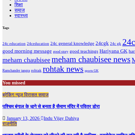
शिक्षा
समाज
स्वास्थ्य
Tags
24
24cgk
24c general knowledge
24c gk
24c education
24ceducation
good morning message
Hariyana GK
good teachings
har
good story
meham chaubisee news
meham chaubisee
M
rohtak news
rohtak
Ramchander jangra
sports GK
You missed
ब्रेकिंग न्यूज़
‍‍विरासत
समाज
पश्चिम बंगाल के धागे से बनता है सैमाण मंदिर में पवित्र डोरा
January 13, 2026
Indu Vijay Dahiya
राजनीति