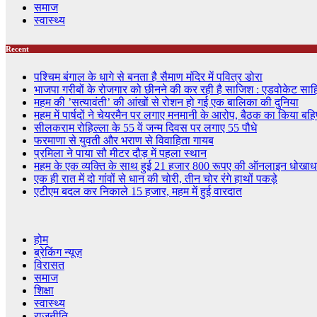
समाज
स्वास्थ्य
Recent
पश्चिम बंगाल के धागे से बनता है सैमाण मंदिर में पवित्र डोरा
भाजपा गरीबों के रोजगार को छीनने की कर रही है साजिश : एडवोकेट सा
महम की ’सत्यावंती’ की आंखों से रोशन हो गई एक बालिका की दुनिया
महम में पार्षदों ने चेयरमैन पर लगाए मनमानी के आरोप, बैठक का किया बहि
सीलकराम रोहिल्ला के 55 वें जन्म दिवस पर लगाए 55 पौधे
फरमाणा से युवती और भराण से विवाहिता गायब
प्रमिला ने पाया सौ मीटर दौड़ में पहला स्थान
महम के एक व्यक्ति के साथ हुई 21 हजार 800 रूपए की ऑनलाइन धोखाध
एक ही रात में दो गांवों से धान की चोरी, तीन चोर रंगे हाथों पकड़े
एटीएम बदल कर निकाले 15 हजार, महम में हुई वारदात
होम
ब्रेकिंग न्यूज़
‍‍विरासत
समाज
शिक्षा
स्वास्थ्य
राजनीति