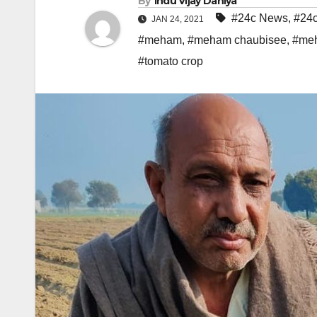
By
Indu Vijay Dahiya
#24c News
,
#24c
JAN 24, 2021
#meham
,
#meham chaubisee
,
#meh
#tomato crop