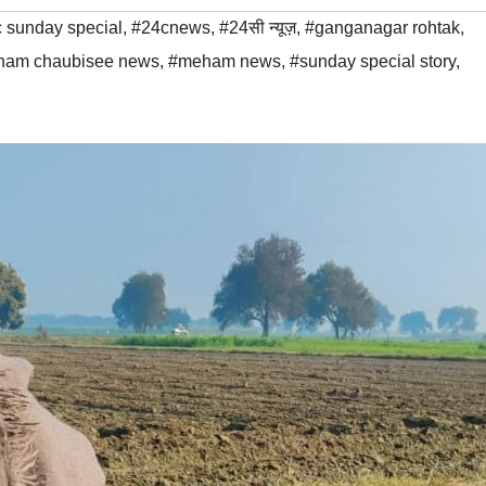
 sunday special
,
#24cnews
,
#24सी न्यूज़
,
#ganganagar rohtak
,
am chaubisee news
,
#meham news
,
#sunday special story
,