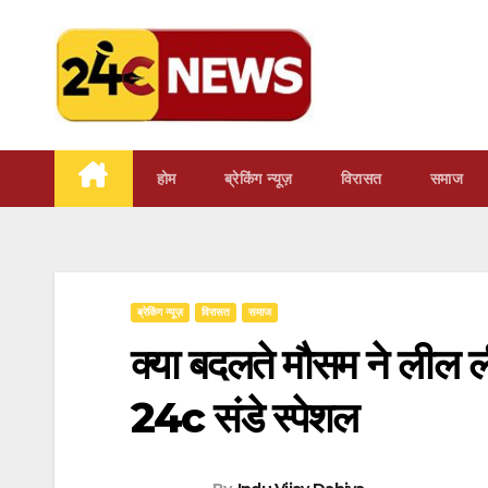
Skip
to
content
होम
ब्रेकिंग न्यूज़
‍‍विरासत
समाज
ब्रेकिंग न्यूज़
‍‍विरासत
समाज
क्या बदलते मौसम ने लील 
24c संडे स्पेशल