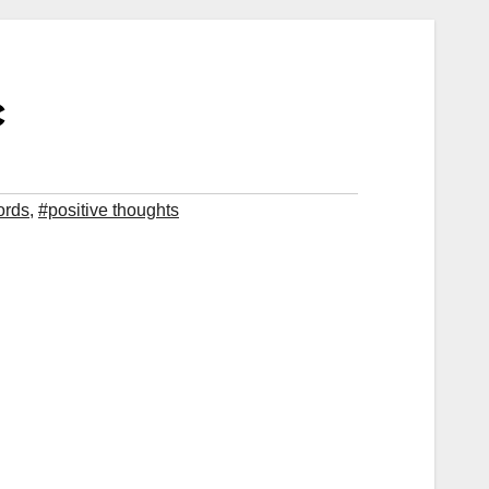
c
ords
,
#positive thoughts