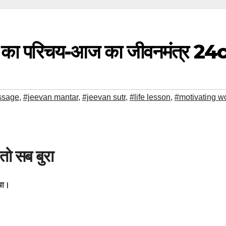
मानी का परिचय-आज का जीवनमंत्र 24
ssage
,
#jeevan mantar
,
#jeevan sutr
,
#life lesson
,
#motivating w
तो सब बुरा
 था।