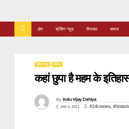
Skip
to
content
होम
ब्रेकिंग न्यूज़
‍‍विरासत
समाज
ब्रेकिंग न्यूज़
‍‍विरासत
कहां छुपा है महम के इतिहा
By
Indu Vijay Dahiya
#24cnews
,
#histor
JAN 3, 2021