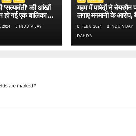
 ’सत्यावंती’ की आंखों
महम में पार्षदों ने चेयरमैन 
न हो गई एक बालिका की
लगाए मनमानी के आरोप, 
का किया बहिष्कार
, 2024
INDU VIJAY
FEB 8, 2024
INDU VIJAY
DAHIYA
elds are marked
*