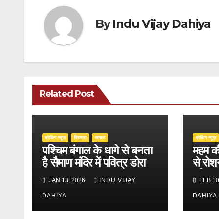
By
Indu Vijay Dahiya
Related Post
ब्रेकिंग न्यूज़
‍‍विरासत
समाज
ब्रेकिंग न्यूज़
पश्चिम बंगाल के धागे से बनता
महम की
है सैमाण मंदिर में पवित्र डोरा
से रोश
दुनिया
JAN 13, 2026
INDU VIJAY
FEB 10
DAHIYA
DAHIYA