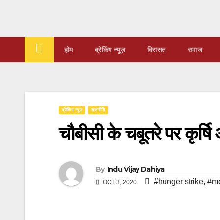
Skip
to
content
होम
ब्रेकिंग न्यूज़
‍‍विरासत
समाज
ब्रेकिंग न्यूज़
राजनीति
चौबीसी के चबूतरे पर कृर्षि
By
Indu Vijay Dahiya
#hunger strike
,
#m
OCT 3, 2020