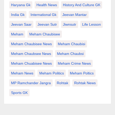
Haryana Gk
Health News
History And Culture GK
India Gk
International Gk
Jeevan Mantar
Jeevan Saar
Jeevan Sutr
Jiwnsutr
Life Lesson
Meham
Meham Chaubisee
Meham Chaubisee News
Meham Chaubisi
Meham Chaubsee News
Meham Chaubsi
Meham Chuabisee News
Meham Crime News
Meham News
Meham Politics
Meham Poltics
MP Ramchander Jangra
Rohtak
Rohtak News
Sports GK