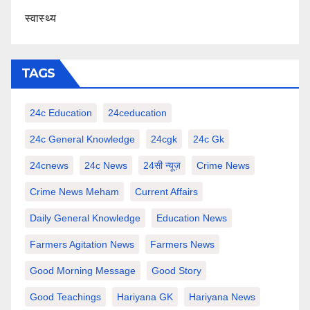
स्वास्थ्य
TAGS
24c Education
24ceducation
24c General Knowledge
24cgk
24c Gk
24cnews
24c News
24सी न्यूज़
Crime News
Crime News Meham
Current Affairs
Daily General Knowledge
Education News
Farmers Agitation News
Farmers News
Good Morning Message
Good Story
Good Teachings
Hariyana GK
Hariyana News