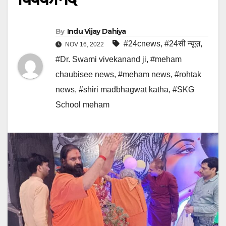
By
Indu Vijay Dahiya
#24cnews
,
#24सी न्यूज़
,
NOV 16, 2022
#Dr. Swami vivekanand ji
,
#meham
chaubisee news
,
#meham news
,
#rohtak
news
,
#shiri madbhagwat katha
,
#SKG
School meham