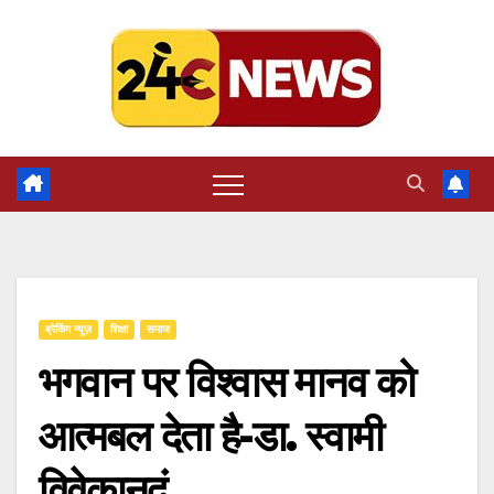
Skip
to
content
ब्रेकिंग न्यूज़
शिक्षा
समाज
भगवान पर विश्वास मानव को
आत्मबल देता है-डा. स्वामी
विवेकानदं