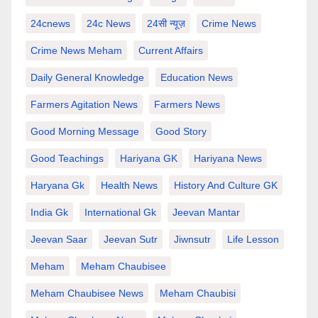
24cnews
24c News
24सी न्यूज़
Crime News
Crime News Meham
Current Affairs
Daily General Knowledge
Education News
Farmers Agitation News
Farmers News
Good Morning Message
Good Story
Good Teachings
Hariyana GK
Hariyana News
Haryana Gk
Health News
History And Culture GK
India Gk
International Gk
Jeevan Mantar
Jeevan Saar
Jeevan Sutr
Jiwnsutr
Life Lesson
Meham
Meham Chaubisee
Meham Chaubisee News
Meham Chaubisi