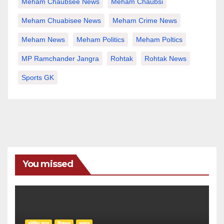
Meham Chaubsee News
Meham Chaubsi
Meham Chuabisee News
Meham Crime News
Meham News
Meham Politics
Meham Poltics
MP Ramchander Jangra
Rohtak
Rohtak News
Sports GK
You missed
ब्रेकिंग न्यूज़
‍‍विरासत
समाज