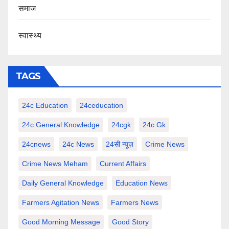
समाज
स्वास्थ्य
TAGS
24c Education
24ceducation
24c General Knowledge
24cgk
24c Gk
24cnews
24c News
24सी न्यूज़
Crime News
Crime News Meham
Current Affairs
Daily General Knowledge
Education News
Farmers Agitation News
Farmers News
Good Morning Message
Good Story