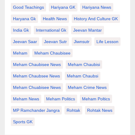
Good Teachings
Hariyana GK
Hariyana News
Haryana Gk
Health News
History And Culture GK
India Gk
International Gk
Jeevan Mantar
Jeevan Saar
Jeevan Sutr
Jiwnsutr
Life Lesson
Meham
Meham Chaubisee
Meham Chaubisee News
Meham Chaubisi
Meham Chaubsee News
Meham Chaubsi
Meham Chuabisee News
Meham Crime News
Meham News
Meham Politics
Meham Poltics
MP Ramchander Jangra
Rohtak
Rohtak News
Sports GK