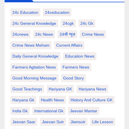
24c Education
24ceducation
24c General Knowledge
24cgk
24c Gk
24cnews
24c News
24सी न्यूज़
Crime News
Crime News Meham
Current Affairs
Daily General Knowledge
Education News
Farmers Agitation News
Farmers News
Good Morning Message
Good Story
Good Teachings
Hariyana GK
Hariyana News
Haryana Gk
Health News
History And Culture GK
India Gk
International Gk
Jeevan Mantar
Jeevan Saar
Jeevan Sutr
Jiwnsutr
Life Lesson