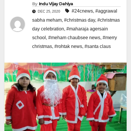
By
Indu Vijay Dahiya
#24cnews
,
#aggrawal
DEC 25, 2020
sabha meham
,
#christmas day
,
#christmas
day celebration
,
#maharaja agersain
school
,
#meham chaubsee news
,
#merry
christmas
,
#rohtak news
,
#santa claus