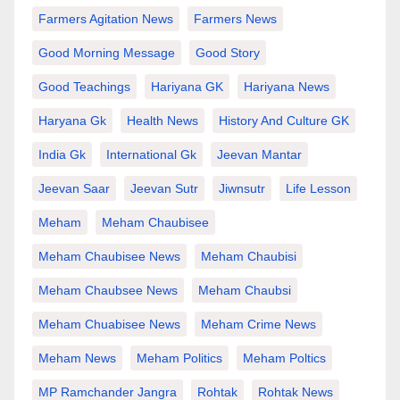
Farmers Agitation News
Farmers News
Good Morning Message
Good Story
Good Teachings
Hariyana GK
Hariyana News
Haryana Gk
Health News
History And Culture GK
India Gk
International Gk
Jeevan Mantar
Jeevan Saar
Jeevan Sutr
Jiwnsutr
Life Lesson
Meham
Meham Chaubisee
Meham Chaubisee News
Meham Chaubisi
Meham Chaubsee News
Meham Chaubsi
Meham Chuabisee News
Meham Crime News
Meham News
Meham Politics
Meham Poltics
MP Ramchander Jangra
Rohtak
Rohtak News