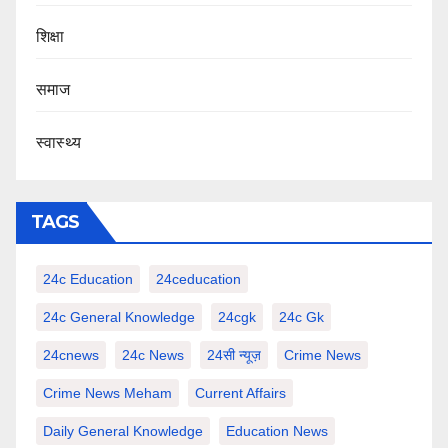
शिक्षा
समाज
स्वास्थ्य
TAGS
24c Education
24ceducation
24c General Knowledge
24cgk
24c Gk
24cnews
24c News
24सी न्यूज़
Crime News
Crime News Meham
Current Affairs
Daily General Knowledge
Education News