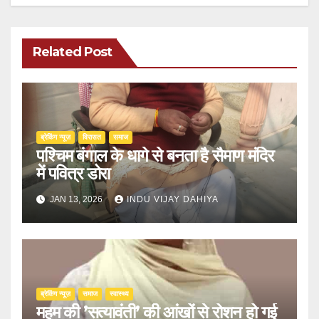
Related Post
ब्रेकिंग न्यूज़
‍‍विरासत
समाज
पश्चिम बंगाल के धागे से बनता है सैमाण मंदिर
में पवित्र डोरा
JAN 13, 2026
INDU VIJAY DAHIYA
ब्रेकिंग न्यूज़
समाज
स्वास्थ्य
महम की ’सत्यावंती’ की आंखों से रोशन हो गई