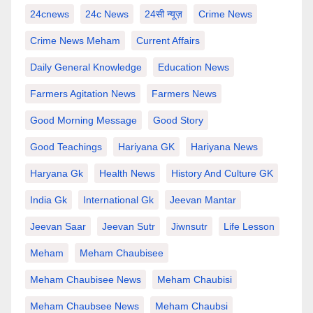
24cnews
24c News
24सी न्यूज़
Crime News
Crime News Meham
Current Affairs
Daily General Knowledge
Education News
Farmers Agitation News
Farmers News
Good Morning Message
Good Story
Good Teachings
Hariyana GK
Hariyana News
Haryana Gk
Health News
History And Culture GK
India Gk
International Gk
Jeevan Mantar
Jeevan Saar
Jeevan Sutr
Jiwnsutr
Life Lesson
Meham
Meham Chaubisee
Meham Chaubisee News
Meham Chaubisi
Meham Chaubsee News
Meham Chaubsi