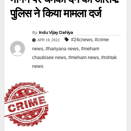
पुलिस ने किया मामला दर्ज
By
Indu Vijay Dahiya
#24cnews
,
#crime
APR 19, 2022
news
,
#hariyana news
,
#meham
chaubisee news
,
#meham news
,
#rohtak
news