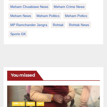
Meham Chuabisee News
Meham Crime News
Meham News
Meham Politics
Meham Poltics
MP Ramchander Jangra
Rohtak
Rohtak News
Sports GK
You missed
ब्रेकिंग न्यूज़
‍‍विरासत
समाज