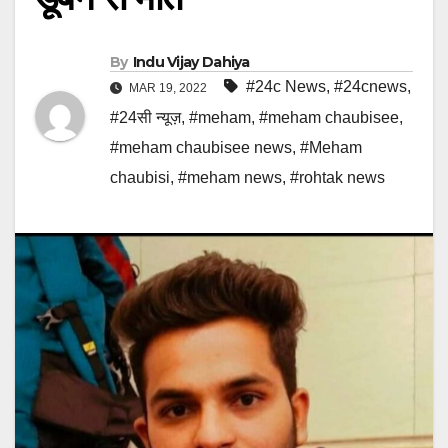
By
Indu Vijay Dahiya
#24c News
,
#24cnews
,
MAR 19, 2022
#24सी न्यूज़
,
#meham
,
#meham chaubisee
,
#meham chaubisee news
,
#Meham
chaubisi
,
#meham news
,
#rohtak news