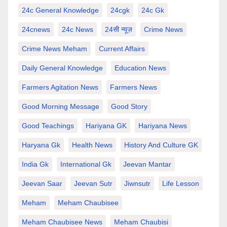
24c General Knowledge
24cgk
24c Gk
24cnews
24c News
24सी न्यूज़
Crime News
Crime News Meham
Current Affairs
Daily General Knowledge
Education News
Farmers Agitation News
Farmers News
Good Morning Message
Good Story
Good Teachings
Hariyana GK
Hariyana News
Haryana Gk
Health News
History And Culture GK
India Gk
International Gk
Jeevan Mantar
Jeevan Saar
Jeevan Sutr
Jiwnsutr
Life Lesson
Meham
Meham Chaubisee
Meham Chaubisee News
Meham Chaubisi