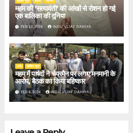
ब्रेकिंग न्यूज़
समाज
स्वास्थ्य
महम की ’सत्यावंती’ की आंखों से रोशन हो गई
एक बालिका की दुनिया
FEB 10, 2024
INDU VIJAY DAHIYA
अन्य
ब्रेकिंग न्यूज़
महम में पार्षदों ने चेयरमैन पर लगाए मनमानी के
आरोप, बैठक का किया बहिष्कार
FEB 8, 2024
INDU VIJAY DAHIYA
Leave a Reply