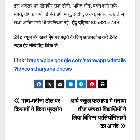
इस अवसर पर सोमबीर उर्फ टोनी, अमित गौड़, पवन शर्मा उर्फ
मंगतू, दीपक शर्मा, रोहित उर्फ मोनू, संदीप, अजय, मनोज उर्फ तीजू
तथा अमित शर्मा भी उपस्थित रहे।
इंदु दहिया/ 8053257789
24c न्यूज की खबरें ऐप पर पढ़ने के लिए डाउनलोड करें 24c
न्यूज ऐप नीचे दिए लिंक से
Link:
https://play.google.com/store/apps/details
?id=com.haryana.cnews
Post
महम-मदीना टोल पर
आर्य स्कूल फरमाणा में मनाया
किसानों ने किया प्रदर्शन
तीज उत्सव! विद्यार्थियों ने
navigation
लिया विभिन्न प्रतियोगिताओं
का आनंद