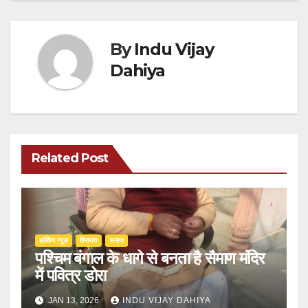
By
Indu Vijay
Dahiya
Related Post
ब्रेकिंग न्यूज़
‍‍विरासत
समाज
पश्चिम बंगाल के धागे से बनता है सैमाण मंदिर
में पवित्र डोरा
JAN 13, 2026
INDU VIJAY DAHIYA