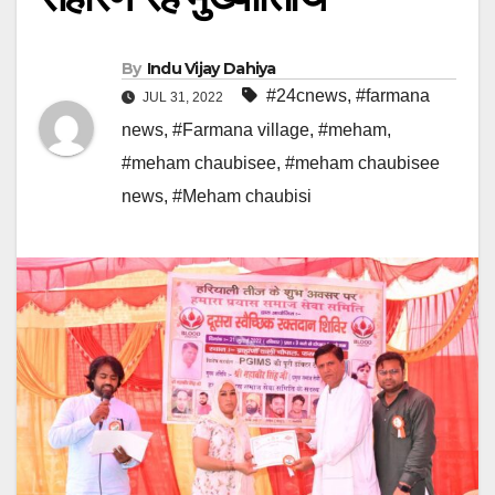
By
Indu Vijay Dahiya
#24cnews
,
#farmana
JUL 31, 2022
news
,
#Farmana village
,
#meham
,
#meham chaubisee
,
#meham chaubisee
news
,
#Meham chaubisi