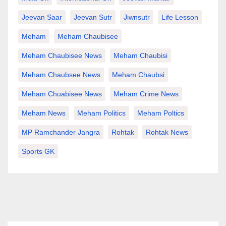
Jeevan Saar
Jeevan Sutr
Jiwnsutr
Life Lesson
Meham
Meham Chaubisee
Meham Chaubisee News
Meham Chaubisi
Meham Chaubsee News
Meham Chaubsi
Meham Chuabisee News
Meham Crime News
Meham News
Meham Politics
Meham Poltics
MP Ramchander Jangra
Rohtak
Rohtak News
Sports GK