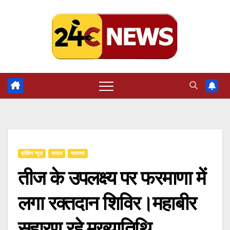
Skip
to
content
ब्रेकिंग न्यूज़
समाज
स्वास्थ्य
तीज के उपलक्ष्य पर फरमाणा में
लगा रक्तदान शिविर।महाबीर
सहारण रहे मुख्यातिथि