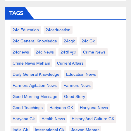
TAGS
24c Education
24ceducation
24c General Knowledge
24cgk
24c Gk
24cnews
24c News
24सी न्यूज़
Crime News
Crime News Meham
Current Affairs
Daily General Knowledge
Education News
Farmers Agitation News
Farmers News
Good Morning Message
Good Story
Good Teachings
Hariyana GK
Hariyana News
Haryana Gk
Health News
History And Culture GK
India Gk
International Gk
Jeevan Mantar