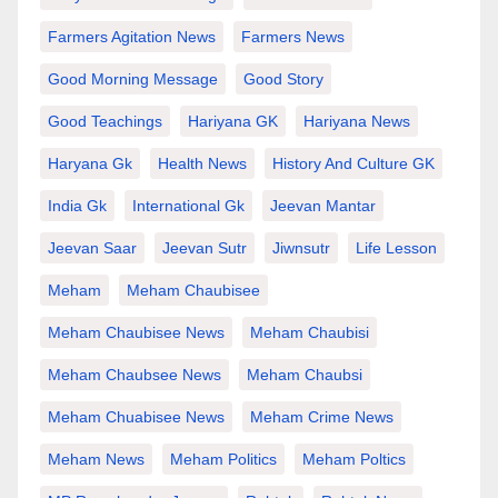
Farmers Agitation News
Farmers News
Good Morning Message
Good Story
Good Teachings
Hariyana GK
Hariyana News
Haryana Gk
Health News
History And Culture GK
India Gk
International Gk
Jeevan Mantar
Jeevan Saar
Jeevan Sutr
Jiwnsutr
Life Lesson
Meham
Meham Chaubisee
Meham Chaubisee News
Meham Chaubisi
Meham Chaubsee News
Meham Chaubsi
Meham Chuabisee News
Meham Crime News
Meham News
Meham Politics
Meham Poltics