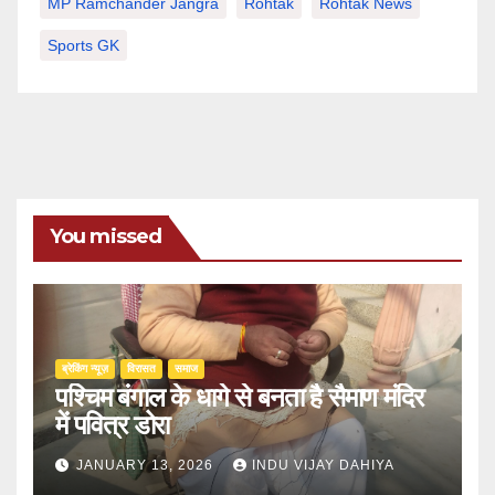
MP Ramchander Jangra
Rohtak
Rohtak News
Sports GK
You missed
ब्रेकिंग न्यूज़
‍‍विरासत
समाज
पश्चिम बंगाल के धागे से बनता है सैमाण मंदिर
में पवित्र डोरा
JANUARY 13, 2026
INDU VIJAY DAHIYA