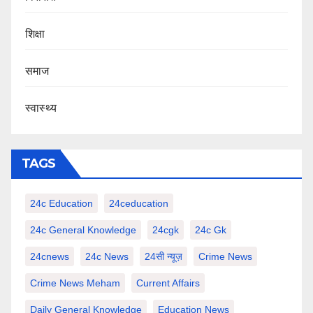
शिक्षा
समाज
स्वास्थ्य
TAGS
24c Education
24ceducation
24c General Knowledge
24cgk
24c Gk
24cnews
24c News
24सी न्यूज़
Crime News
Crime News Meham
Current Affairs
Daily General Knowledge
Education News