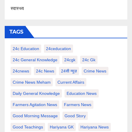
स्वास्थ्य
TAGS
24c Education
24ceducation
24c General Knowledge
24cgk
24c Gk
24cnews
24c News
24सी न्यूज़
Crime News
Crime News Meham
Current Affairs
Daily General Knowledge
Education News
Farmers Agitation News
Farmers News
Good Morning Message
Good Story
Good Teachings
Hariyana GK
Hariyana News