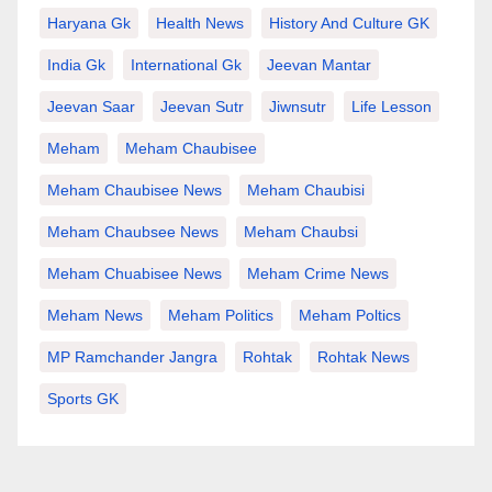
Haryana Gk
Health News
History And Culture GK
India Gk
International Gk
Jeevan Mantar
Jeevan Saar
Jeevan Sutr
Jiwnsutr
Life Lesson
Meham
Meham Chaubisee
Meham Chaubisee News
Meham Chaubisi
Meham Chaubsee News
Meham Chaubsi
Meham Chuabisee News
Meham Crime News
Meham News
Meham Politics
Meham Poltics
MP Ramchander Jangra
Rohtak
Rohtak News
Sports GK