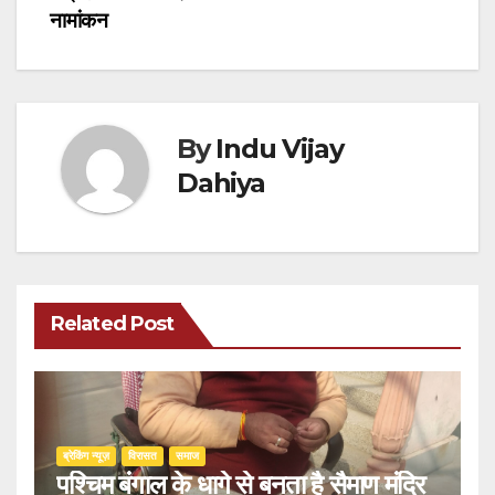
नामांकन
By
Indu Vijay
Dahiya
Related Post
ब्रेकिंग न्यूज़
‍‍विरासत
समाज
पश्चिम बंगाल के धागे से बनता है सैमाण मंदिर