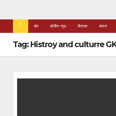
Skip
to
content
होम
ब्रेकिंग न्यूज़
‍‍विरासत
समाज
Tag:
Histroy and culturre G