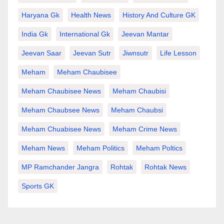
Haryana Gk
Health News
History And Culture GK
India Gk
International Gk
Jeevan Mantar
Jeevan Saar
Jeevan Sutr
Jiwnsutr
Life Lesson
Meham
Meham Chaubisee
Meham Chaubisee News
Meham Chaubisi
Meham Chaubsee News
Meham Chaubsi
Meham Chuabisee News
Meham Crime News
Meham News
Meham Politics
Meham Poltics
MP Ramchander Jangra
Rohtak
Rohtak News
Sports GK