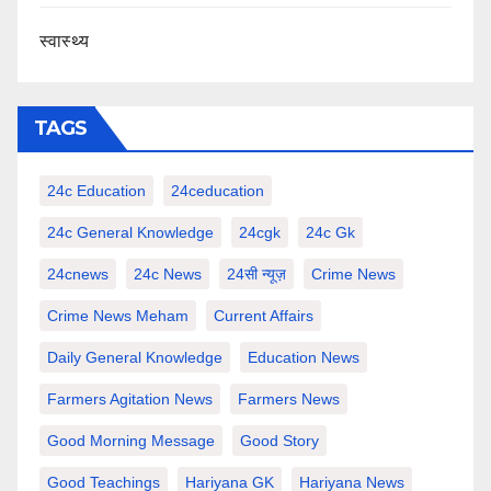
स्वास्थ्य
TAGS
24c Education
24ceducation
24c General Knowledge
24cgk
24c Gk
24cnews
24c News
24सी न्यूज़
Crime News
Crime News Meham
Current Affairs
Daily General Knowledge
Education News
Farmers Agitation News
Farmers News
Good Morning Message
Good Story
Good Teachings
Hariyana GK
Hariyana News