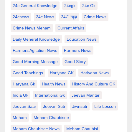
24c General Knowledge
24cgk
24c Gk
24cnews
24c News
24सी न्यूज़
Crime News
Crime News Meham
Current Affairs
Daily General Knowledge
Education News
Farmers Agitation News
Farmers News
Good Morning Message
Good Story
Good Teachings
Hariyana GK
Hariyana News
Haryana Gk
Health News
History And Culture GK
India Gk
International Gk
Jeevan Mantar
Jeevan Saar
Jeevan Sutr
Jiwnsutr
Life Lesson
Meham
Meham Chaubisee
Meham Chaubisee News
Meham Chaubisi