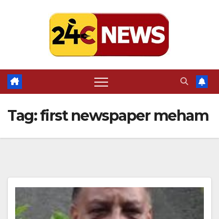
Skip
to
content
Tag:
first newspaper meham