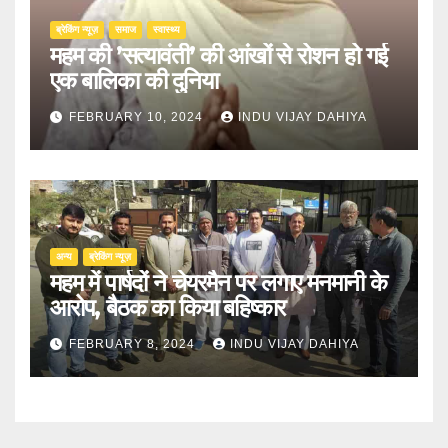
ब्रेकिंग न्यूज़
समाज
स्वास्थ्य
महम की ’सत्यावंती’ की आंखों से रोशन हो गई
एक बालिका की दुनिया
FEBRUARY 10, 2024
INDU VIJAY DAHIYA
अन्य
ब्रेकिंग न्यूज़
महम में पार्षदों ने चेयरमैन पर लगाए मनमानी के
आरोप, बैठक का किया बहिष्कार
FEBRUARY 8, 2024
INDU VIJAY DAHIYA