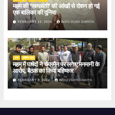
महम की ’सत्यावंती’ की आंखों से रोशन हो गई
एक बालिका की दुनिया
FEBRUARY 10, 2024
INDU VIJAY DAHIYA
अन्य
ब्रेकिंग न्यूज़
महम में पार्षदों ने चेयरमैन पर लगाए मनमानी के
आरोप, बैठक का किया बहिष्कार
FEBRUARY 8, 2024
INDU VIJAY DAHIYA