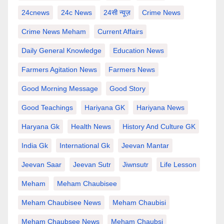
24cnews
24c News
24सी न्यूज़
Crime News
Crime News Meham
Current Affairs
Daily General Knowledge
Education News
Farmers Agitation News
Farmers News
Good Morning Message
Good Story
Good Teachings
Hariyana GK
Hariyana News
Haryana Gk
Health News
History And Culture GK
India Gk
International Gk
Jeevan Mantar
Jeevan Saar
Jeevan Sutr
Jiwnsutr
Life Lesson
Meham
Meham Chaubisee
Meham Chaubisee News
Meham Chaubisi
Meham Chaubsee News
Meham Chaubsi