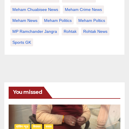
Meham Chuabisee News
Meham Crime News
Meham News
Meham Politics
Meham Poltics
MP Ramchander Jangra
Rohtak
Rohtak News
Sports GK
You missed
ब्रेकिंग न्यूज़
‍‍विरासत
समाज