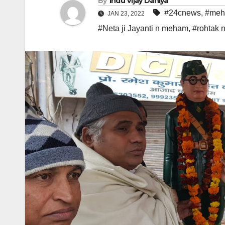
By
Indu Vijay Dahiya
#24cnews
,
#meh
JAN 23, 2022
#Neta ji Jayanti n meham
,
#rohtak 