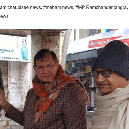
am chaubisee news
,
#meham news
,
#MP Ramchander jangra
,
news