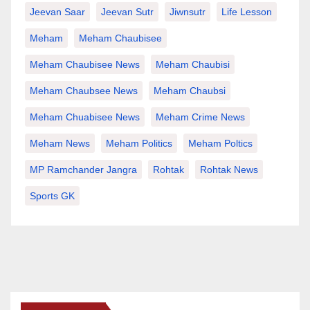
Jeevan Saar
Jeevan Sutr
Jiwnsutr
Life Lesson
Meham
Meham Chaubisee
Meham Chaubisee News
Meham Chaubisi
Meham Chaubsee News
Meham Chaubsi
Meham Chuabisee News
Meham Crime News
Meham News
Meham Politics
Meham Poltics
MP Ramchander Jangra
Rohtak
Rohtak News
Sports GK