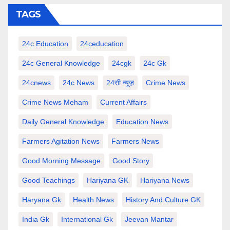
TAGS
24c Education
24ceducation
24c General Knowledge
24cgk
24c Gk
24cnews
24c News
24सी न्यूज़
Crime News
Crime News Meham
Current Affairs
Daily General Knowledge
Education News
Farmers Agitation News
Farmers News
Good Morning Message
Good Story
Good Teachings
Hariyana GK
Hariyana News
Haryana Gk
Health News
History And Culture GK
India Gk
International Gk
Jeevan Mantar